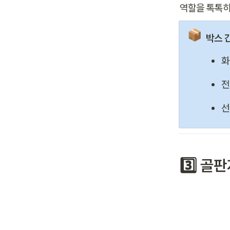
역할을 톡톡히
📦
박스 
화
전
선
3️⃣ 골