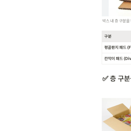
박스 내 층 구분을
구분
평골판지 패드 (Fl
칸막이 패드 (Div
✅ 층 구