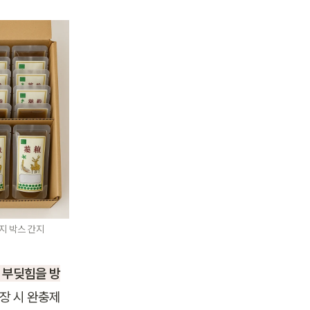
지 박스 간지
 부딪힘을 방
장 시 완충제 