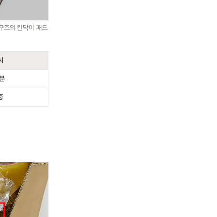
 구조의 칸막이 패드
시
구분
충