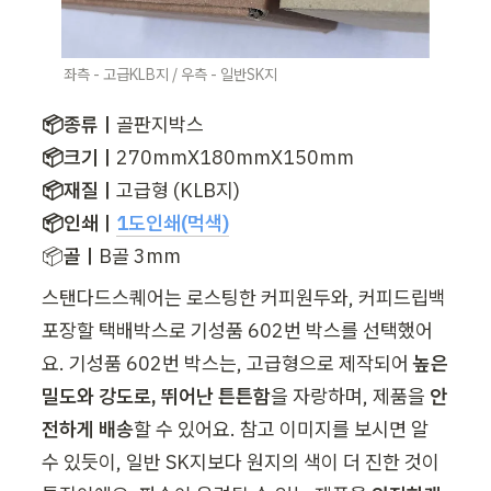
좌측 - 고급KLB지 / 우측 - 일반SK지
📦종류ㅣ
📦크기ㅣ
📦재질ㅣ
📦인쇄ㅣ
1도인쇄(먹색)
📦
골ㅣ
B골 3mm
스탠다드스퀘어는 로스팅한 커피원두와, 커피드립백 
포장할 택배박스로 기성품 602번 박스를 선택했어
요. 기성품 602번 박스는, 고급형으로 제작되어 
높은 
밀도와 강도로, 뛰어난 튼튼함
을 자랑하며, 제품을 
안
전하게 배송
할 수 있어요. 참고 이미지를 보시면 알 
수 있듯이, 일반 SK지보다 원지의 색이 더 진한 것이 