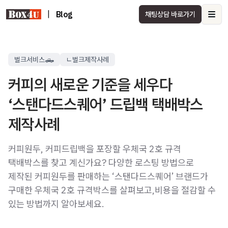
|
Blog
채팅상담 바로가기
Ope
벌크서비스🛻
ㄴ벌크제작사례
커피의 새로운 기준을 세우다
‘스탠다드스퀘어’ 드립백 택배박스
제작사례
커피원두, 커피드립백을 포장할 우체국 2호 규격
택배박스를 찾고 계신가요? 다양한 로스팅 방법으로
제작된 커피원두를 판매하는 ‘스탠다드스퀘어’ 브랜드가
구매한 우체국 2호 규격박스를 살펴보고,비용을 절감할 수
있는 방법까지 알아보세요.