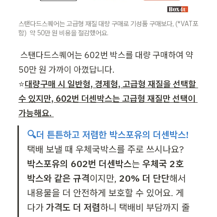
스탠다드스퀘어는 고급형 재질 대량 구매로 기성품 구매보다, (*VAT포
함)  약 50만 원 비용을 절감했어요.
 스탠다드스퀘어는 602번 박스를 대량 구매하여 약 
50만 원 가까이 아꼈답니다.

⭐
대량구매 시 일반형, 경제형, 고급형 재질을 선택할 
수 있지만, 602번 더센박스는 고급형 재질만 선택이 
가능해요. 
🔍더 튼튼하고 저렴한 박스포유의 더센박스! 
택배 보낼 때 우체국박스를 주로 쓰시나요? 
박스포유의 602번 더센박스
는 
우체국 2호 
박스와 같은 규격
이지만, 
20% 더 단단
해서 
내용물을 더 안전하게 보호할 수 있어요. 게
다가 
가격도 더 저렴
하니 택배비 부담까지 줄