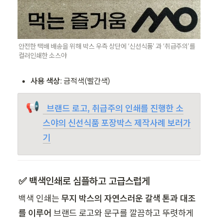
안전한 택배 배송을 위해 박스 우측 상단에 ‘신선식품’ 과 ‘취급주의’를 
컬러인쇄한 소스야 
사용 색상
: 금적색(빨간색)
📢
브랜드 로고, 취급주의 인쇄를 진행한 소
스야의 신선식품 포장박스 제작사례 보러가
기
✅ 백색인쇄로 심플하고 고급스럽게
백색 인쇄는 
무지 박스의 자연스러운 갈색 톤과 대조
를 이루어
 브랜드 로고와 문구를 깔끔하고 뚜렷하게 