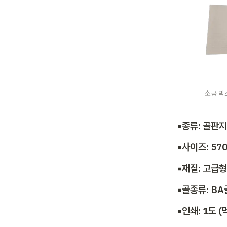
소금 박
▪️종류: 골판
▪️사이즈: 5
▪️재질: 고급형
▪️골종류: B
▪️인쇄: 1도 (