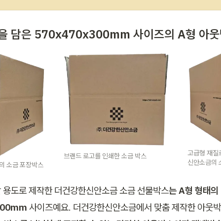
을 
담은 570
x470x300mm 
사이즈의 A형 아웃
고급형 재질
브랜드 로고를 인쇄한 소금 박스
신안소금의 
의 소금 포장박스
 용도로 제작한 더건강한신안소금 소금 선물박스
는 A형 형태의 
300mm
 사이즈예요. 더건강한신안소금에서 맞춤 제작한 아웃