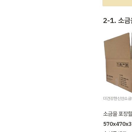
2-1. 소금
더건강한신안소금
소금을 포장할
570
x470x