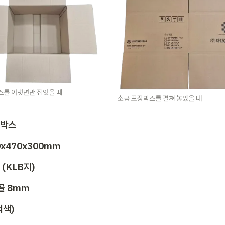
스를 아랫면만 접엇을 때
소금 포장박스를 펼쳐 놓았을 때
지박스
70x470x300mm
 (KLB지) 
A골 8mm
먹색)