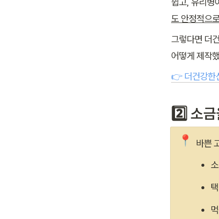
쉽고, 유리병
도 안정적으로
그렇다면 더건
어떻게 제작했
👉 더건강한
2️⃣ 소
📍
바쁜 
소
택
먹