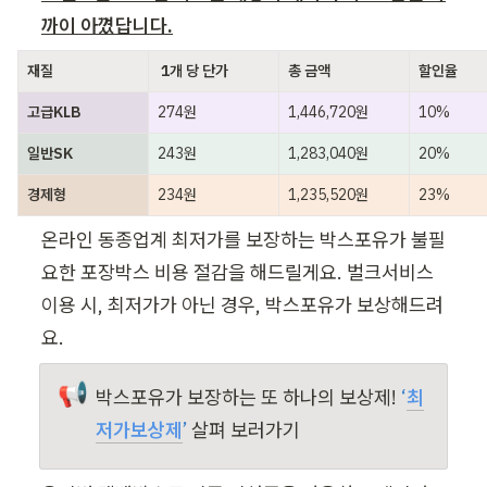
까이 아꼈답니다.
재질
 1개 당 단가
총 금액
할인율
고급KLB
274원
1,446,720원
10%
일반SK
243원
1,283,040원
20%
경제형
234원
1,235,520원
23%
온라인 동종업계 최저가를 보장하는 박스포유가 불필
요한 포장박스 비용 절감을 해드릴게요. 벌크서비스 
이용 시, 최저가가 아닌 경우, 박스포유가 보상해드려
요.
📢
박스포유가 보장하는 또 하나의 보상제! 
‘
최
저가보상제
’ 
살펴 보러가기