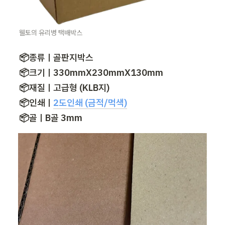
웰토의 유리병 택배박스
📦종류ㅣ골판지박스

📦크기ㅣ330mmX230mmX130mm

📦재질ㅣ고급형 (KLB지)

📦인쇄ㅣ
2도인쇄 (금적/먹색)
📦골ㅣB골 3mm