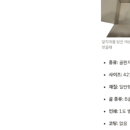
앞치마를 담은 여
엇을때
종류:
 골판
사이즈:
 4
재질:
 일반
골 종류:
 B
인쇄:
 1도 
코팅:
 없음