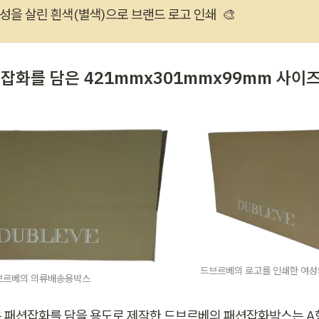
성을 살린 흰색(별색)으로 브랜드 로고 인쇄  🎨
션잡화를 담은 421mmx301mmx99mm 사이즈
드브르베의 로고를 인쇄한 여
브르베의 의류배송용박스
 패션잡화를 담을 용도로 제작한 드브르베의 패션잡화박스는 A형