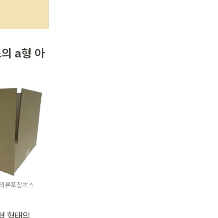
의 a형 아
성의류포장박스
 형태의 