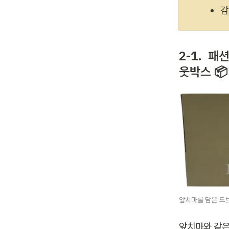
감
2-1. 
 패
웃박스 📦
앞치마를 담은 드
앞치마와 같은