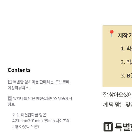
📍
제작 
박
박
Contents
B
1️⃣ 특별한 앞치마를 판매하는 ‘드브르베’
여성의류박스
잘 찾아오셨어
2️⃣ 앞치마를 담은 패션잡화박스 맞춤제작
께 딱 맞는 맞
정보
2-1. 패션잡화를 담은
421mmx301mmx99mm 사이즈의
1️⃣ 
a형 아웃박스 📦