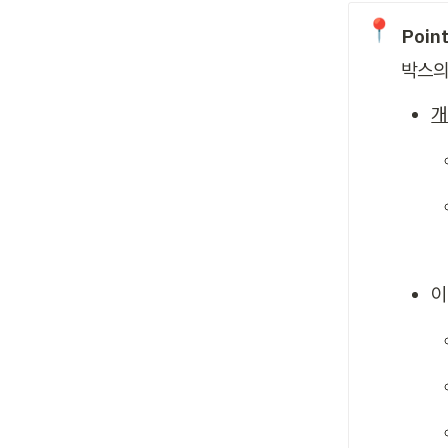
📍
Poin
박스의
개
이