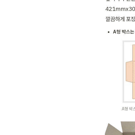
421mmx3
깔끔하게 포장
A형 박스는
A형 박