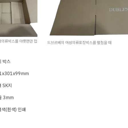
성의류박스를 아랫면만 접
드브르베의 여성의류포장박스를 펼쳤을 때 
지 박스
21x301x99mm
형 SK지
골 3mm
별색(흰색) 인쇄