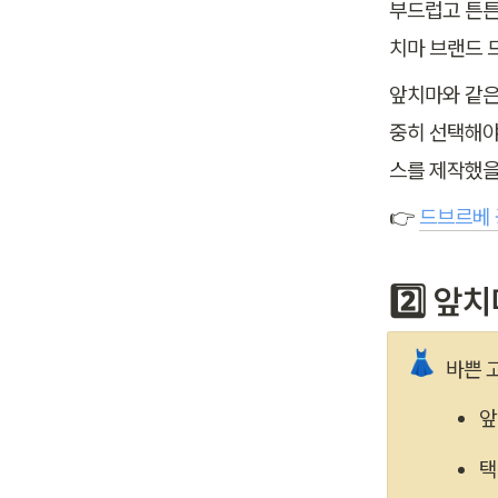
부드럽고 튼튼
치마 브랜드 
앞치마와 같은
중히 선택해야
스를 제작했을
👉 
드브르베 
2️⃣ 
👗
바쁜 
앞
택