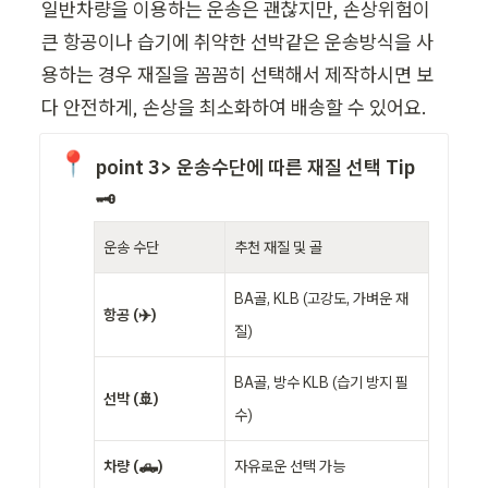
일반차량을 이용하는 운송은 괜찮지만, 손상위험이 
큰 항공이나 습기에 취약한 선박같은 운송방식을 사
용하는 경우 재질을 꼼꼼히 선택해서 제작하시면 보
다 안전하게, 손상을 최소화하여 배송할 수 있어요.
📍
point 3> 운송수단에 따른 재질 선택 Tip
🗝️
운송 수단
추천 재질 및 골
BA골, KLB (고강도, 가벼운 재
항공 (✈️)
질)
BA골, 방수 KLB (습기 방지 필
선박 (🚢)
수)
차량 (🛻)
자유로운 선택 가능