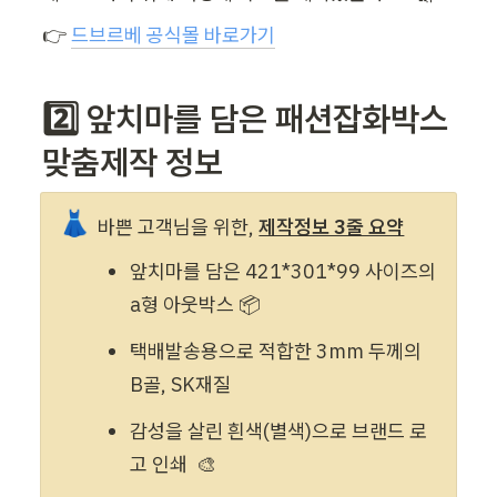
👉 
드브르베 공식몰 바로가기
2️⃣ 앞치마를 담은 패션잡화박스 
맞춤제작 정보
👗
바쁜 고객님을 위한, 
제작정보 3줄 요약
앞치마를 담은 421*301*99 사이즈의 
a형 아웃박스 📦 
택배발송용으로 적합한 3mm 두께의 
B골, SK재질
감성을 살린 흰색(별색)으로 브랜드 로
고 인쇄  🎨