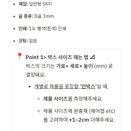
재질:
 일반형 SK지
골 종류:
 B골 3mm
인쇄:
 1도 별색(흰색) 인쇄
코팅:
 없음
📍
Point 1> 박스 사이즈 재는 법 📐
박스의 크기는 
가로× 세로× 높이
 (mm) 로 
결정돼요. 
개별로 제품을 포장할 
‘인박스
’
일 때,
제품 사이즈
를 측정해주세요. 
제품 사이즈에 완충재 (에어캡 etc) 
를 고려하여
 +1~2cm
 더해주세요. 