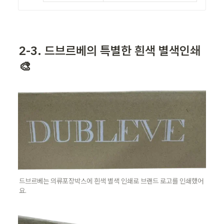
2-3. 드브르베의 특별한 흰색 별색인쇄  
🎨
드브르베는 의류포장박스에 흰색 별색 인쇄로 브랜드 로고를 인쇄했어
요.