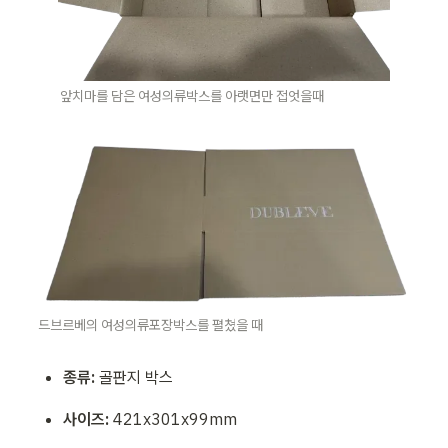
앞치마를 담은 여성의류박스를 아랫면만 접엇을때
드브르베의 여성의류포장박스를 펼쳤을 때 
종류:
 골판지 박스
사이즈:
 421x301x99mm