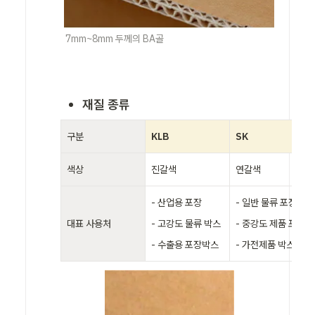
7mm~8mm 두께의 BA골
재질 종류
구분
KLB
SK 
색상
진갈색
연갈색
- 산업용 포장

- 일반 물류 포장 

대표 사용처
- 고강도 물류 박스

- 중강도 제품 포장 

- 수출용 포장박스
- 가전제품 박스