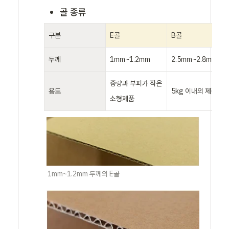
골 종류
구분
E골
B골
두께
1mm~1.2mm
2.5mm~2.8mm
중량과 부피가 작은 
용도
5kg 이내의 제품
소형제품
1mm~1.2mm 두께의 E골