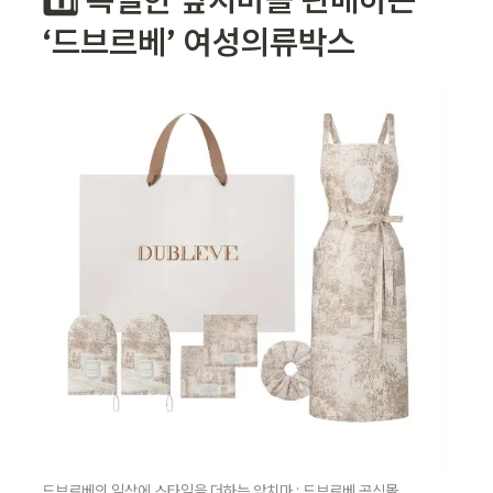
‘드브르베’ 여성의류박스
드브르베의 일상에 스타일을 더하는 앞치마 : 드브르베 공식몰