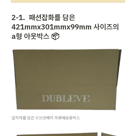
2-1. 
 패션잡화를 담은 
421mmx301mmx99mm 사이즈의 
a형 아웃박스 📦
앞치마를 담은 드브르베의 의류배송용박스