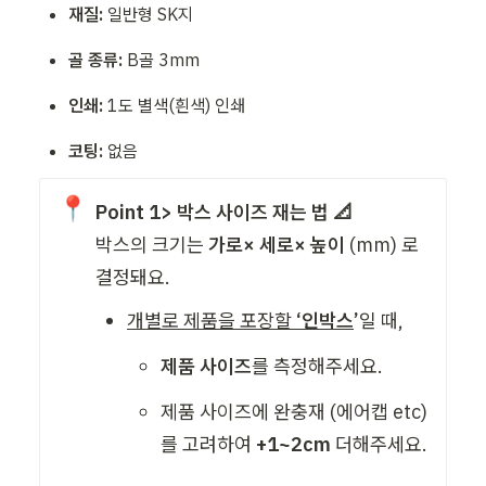
재질:
 일반형 SK지
골 종류:
 B골 3mm
인쇄:
 1도 별색(흰색) 인쇄
코팅:
 없음
📍
Point 1> 박스 사이즈 재는 법 📐
박스의 크기는 
가로× 세로× 높이
 (mm) 로 
결정돼요. 
개별로 제품을 포장할 
‘인박스
’
일 때,
제품 사이즈
를 측정해주세요. 
제품 사이즈에 완충재 (에어캡 etc) 
를 고려하여
 +1~2cm
 더해주세요. 