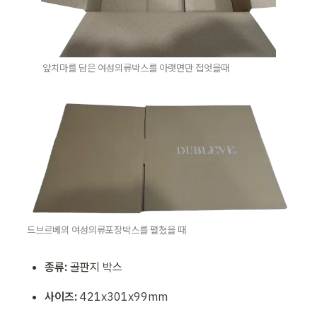
앞치마를 담은 여성의류박스를 아랫면만 접엇을때
드브르베의 여성의류포장박스를 펼쳤을 때 
종류:
 골판지 박스
사이즈:
 421x301x99mm