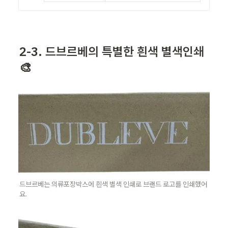
2-3. 드브르베의 특별한 흰색 별색인쇄  
🎨
드브르베는 의류포장박스에 흰색 별색 인쇄로 브랜드 로고를 인쇄했어
요.