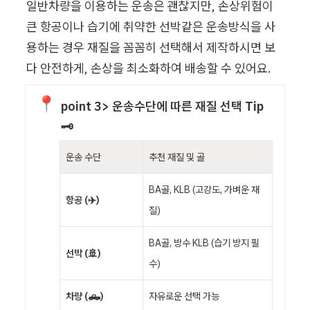
일반차량을 이용하는 운송은 괜찮지만, 손상위험이 
큰 항공이나 습기에 취약한 선박같은 운송방식을 사
용하는 경우 재질을 꼼꼼히 선택해서 제작하시면 보
다 안전하게, 손상을 최소화하여 배송할 수 있어요.
📍
point 3> 운송수단에 따른 재질 선택 Tip
🗝️
운송 수단
추천 재질 및 골
BA골, KLB (고강도, 가벼운 재
항공 (✈️)
질)
BA골, 방수 KLB (습기 방지 필
선박 (🚢)
수)
차량 (🛻)
자유로운 선택 가능