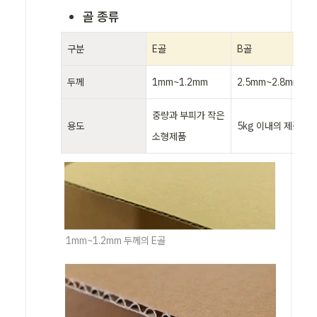
골 종류
구분
E골
B골
두께
1mm~1.2mm
2.5mm~2.8mm
중량과 부피가 작은 
용도
5kg 이내의 제품
소형제품
1mm~1.2mm 두께의 E골