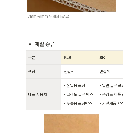
7mm~8mm 두께의 BA골
재질 종류
구분
KLB
SK 
색상
진갈색
연갈색
- 산업용 포장

- 일반 물류 포장 

대표 사용처
- 고강도 물류 박스

- 중강도 제품 포장 

- 수출용 포장박스
- 가전제품 박스