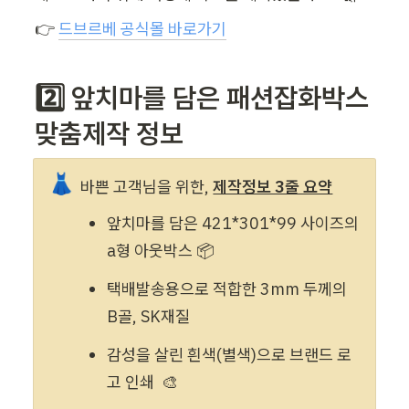
👉 
드브르베 공식몰 바로가기
2️⃣ 앞치마를 담은 패션잡화박스 
맞춤제작 정보
👗
바쁜 고객님을 위한, 
제작정보 3줄 요약
앞치마를 담은 421*301*99 사이즈의 
a형 아웃박스 📦 
택배발송용으로 적합한 3mm 두께의 
B골, SK재질
감성을 살린 흰색(별색)으로 브랜드 로
고 인쇄  🎨