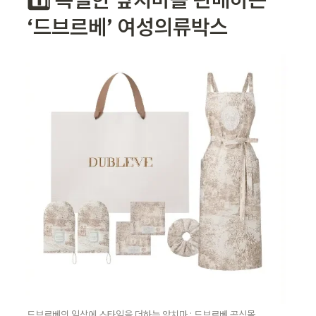
‘드브르베’ 여성의류박스
드브르베의 일상에 스타일을 더하는 앞치마 : 드브르베 공식몰