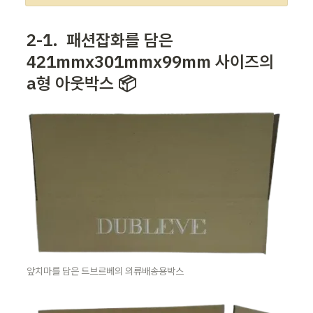
2-1. 
 패션잡화를 담은 
421mmx301mmx99mm 사이즈의 
a형 아웃박스 📦
앞치마를 담은 드브르베의 의류배송용박스