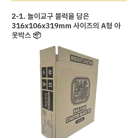
2-1. 놀이교구 블럭을 
담은 
316
x106x319mm 
사이즈의 A형 아
웃박스 📦