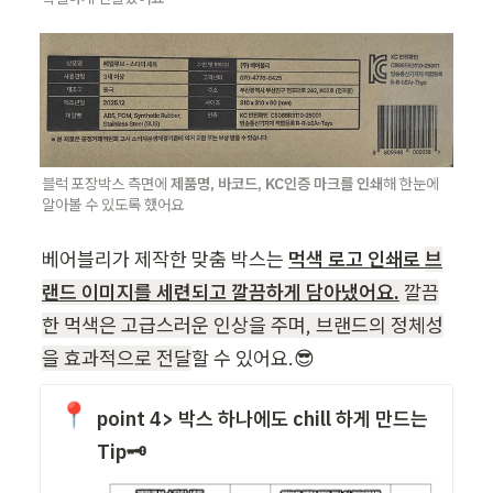
블럭 포장박스 측면에 
제품명, 바코드, KC인증 마크를 인쇄
해 한눈에 
알아볼 수 있도록 했어요
베어블리가 제작한 맞춤 박스는 
먹색 로고 인쇄로 
브
랜드 이미지를 세련되고 깔끔하게 담아냈어요.
 깔끔
한 먹색은 고급스러운 인상을 주며, 브랜드의 정체성
을 효과적으로 전달
할 수 있어요.😎
📍
point 4> 박스 하나에도 chill 하게 만드는  
Tip🗝️