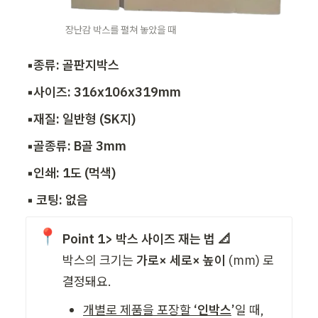
장난감 박스를 펼쳐 놓았을 때
▪️종류: 골판지박스
▪️사이즈: 316x106x319mm
▪️재질: 일반형 (SK지) 
▪️골종류: B골 3mm
▪️인쇄: 1도 (먹색)
▪️ 코팅: 없음 
📍
Point 1> 박스 사이즈 재는 법 📐
박스의 크기는 
가로× 세로× 높이
 (mm) 로 
결정돼요. 
개별로 제품을 포장할 
‘인박스
’
일 때,