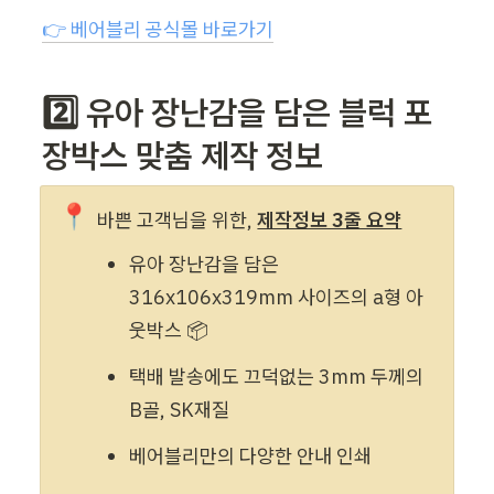
👉 베어블리 공식몰 바로가기
2️⃣ 유아 장난감을 담은 블럭 포
장박스 맞춤 제작 정보
📍
바쁜 고객님을 위한, 
제작정보 3줄 요약
유아 장난감을 담은 
316
x106x319mm
 사이즈의 a형 아
웃박스 📦 
택배 발송에도 끄덕없는 3mm 두께의 
B골, SK재질
베어블리만의 다양한 안내 인쇄