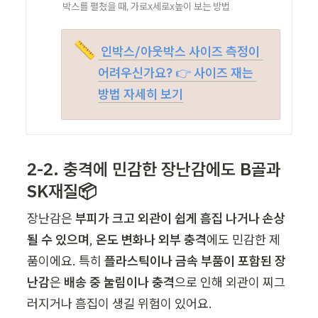
박스를 펼쳤을 때, 가로x세로x높이 보는 방법
📏
 인박스/아웃박스 사이즈 측정이 
어려우신가요? 
👉
 사이즈 재는 
방법 자세히 보기
2-2. 충격에 민감한 장난감
에도 B골과 
SK재질📦
장난감은 
부피가 크고 외관이 쉽게 흠집 나거나 손상
될 수 있으며
, 
온도 변화나 외부 충격
에도 민감한 제
품이에요. 특히 
플라스틱이나 금속 부품이 포함된 장
난감
은 
배송 중 눌림이나 충격
으로 인해 외관이 찌그
러지거나 흠집이 생길 위험이 있어요.