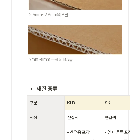
2.5mm~2.8mm의 B골
7mm~8mm 두께의 BA골
재질 종류
구분
KLB
SK 
색상
진갈색
연갈색
- 산업용 포장

- 일반 물류 포장 
