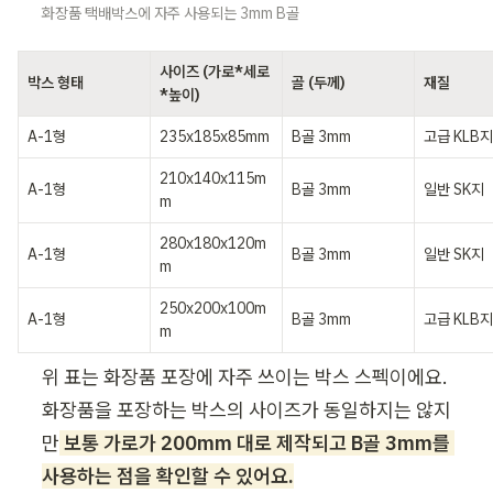
화장품 택배박스에 자주 사용되는 3mm B골
사이즈 (가로*세로
박스 형태
골 (두께)
재질
*높이)
A-1형
235x185x85mm
B골 3mm
고급 KLB지
210x140x115m
A-1형
B골 3mm
일반 SK지
m
280x180x120m
A-1형
B골 3mm
일반 SK지
m
250x200x100m
A-1형
B골 3mm
고급 KLB지
m
위 표는 화장품 포장에 자주 쓰이는 박스 스펙이에요. 
화장품을 포장하는 박스의 사이즈가 동일하지는 않지
만
 보통 가로가 200mm 대로 제작되고 B골 3mm를 
사용하는 점을 확인할 수 있어요.