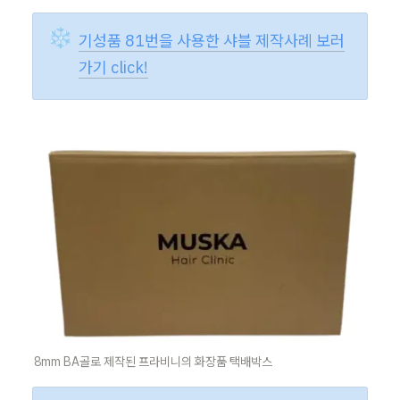
❄️
기성품 81번을 사용한 샤블 제작사례 보러
가기 click!
8mm BA골로 제작된 프라비니의 화장품 택배박스