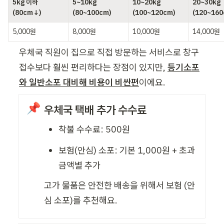
5kg 이하 
5~10kg 
10~20kg 
20~30kg 
(80cm↓)
(80~100cm)
(100~120cm)
(120~160
5,000원
8,000원
10,000원
14,000원
우체국 직원이 집으로 직접 방문하는 서비스로 창구 
접수보다 훨씬 편리하다는 장점이 있지만, 
등기소포
와 일반소포 대비해 비용이 비싼편
이에요.
📌
우체국 택배 추가 수수료 
착불 수수료: 500원
보험(안심) 소포: 기본 1,000원 + 초과 
금액별 추가
고가 물품은 안전한 배송을 위해서 보험 (안
심 소포)를 추천해요.