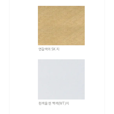
연갈색의 SK 지
흰색을 띈 백색(WT)지