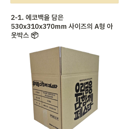
2-1. 에코백을 
담은 
530
x310x370mm 
사이즈의 A형 아
웃박스 📦