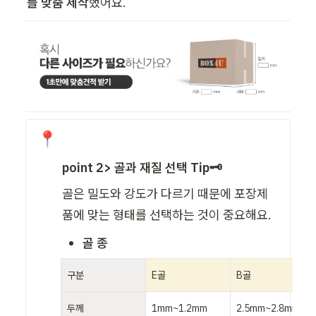
를 맞춤 제작
했어요.
📍
point 2> 골과 재질 선택 Tip🗝️
골은 밀도와 강도가 다르기 때문에 포장제
품에 맞는 형태를 선택하는 것이 중요해요.
골 종
구분
E골
B골
두께
1mm~1.2mm
2.5mm~2.8mm