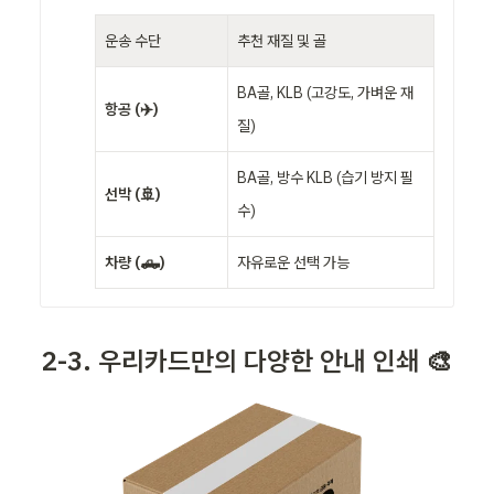
운송 수단
추천 재질 및 골
BA골, KLB (고강도, 가벼운 재
항공 (✈️)
질)
BA골, 방수 KLB (습기 방지 필
선박 (🚢)
수)
차량 (🛻)
자유로운 선택 가능
2-3. 우리카드만의 다양한 안내 인쇄 🎨