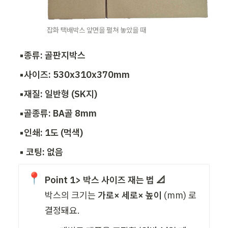
잡화 택배박스 앞면을 펼쳐 놓았을 때
▪️종류: 골판지박스
▪️사이즈: 530x310x370mm
▪️재질: 일반형 (SK지) 
▪️골종류: BA골 8mm
▪️인쇄: 1도 (먹색)
▪️ 코팅: 없음 
📍
Point 1> 박스 사이즈 재는 법 📐
박스의 크기는 
가로× 세로× 높이
 (mm) 로 
결정돼요. 