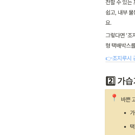
전할 수 있는
쉽고, 내부 
요.
그렇다면 ‘조
형 택배박스를
👉조지루시 
2️⃣ 가
📍
바쁜 
가
택