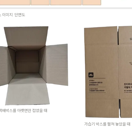
스 이미지  단면도 
택배박스를 아랫면만 접었을 때
가습기 박스를 펼쳐 놓았을 때