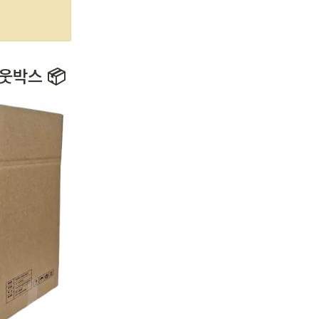
웃박스 📦