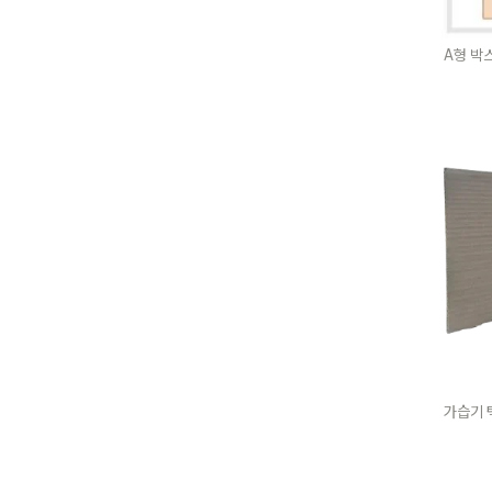
A형 박
가습기 