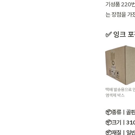
기성품 220
는 장점을 가졌
✅ 잉크 
택배 발송용으로 
염색제 박스
📦종류ㅣ골판
📦크기ㅣ310
📦재질ㅣ일반