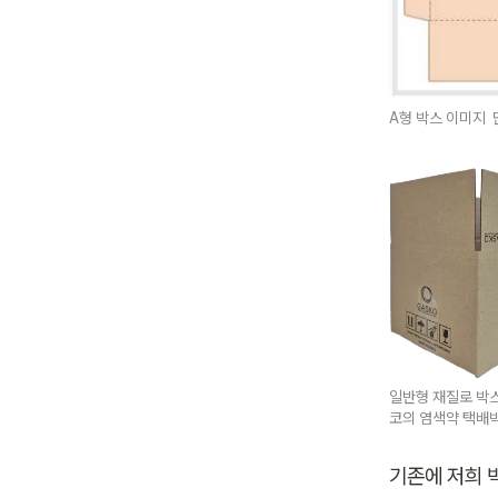
A형 박스 이미지  
일반형 재질로 박
코의 염색약 택배
기존에 저희 