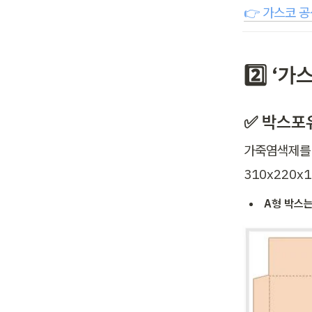
👉 가스코 
2️⃣ ‘
✅ 박스포유
가죽염색제를 
310x220
A형 박스는