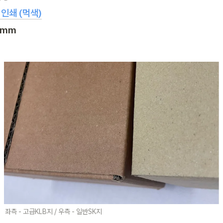
 인쇄 (먹색)
3mm
좌측 - 고급KLB지 / 우측 - 일반SK지