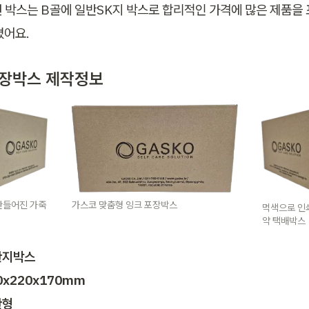
번 박스는 B골에 일반SK지 박스로 합리적인 가격에 많은 제품을 
어요. 
포장박스 제작정보 
가스코 맞춤형 잉크 포장박스
만들어진 가죽
먹색으로 인
약 택배박스
지박스

x220x170mm

형
