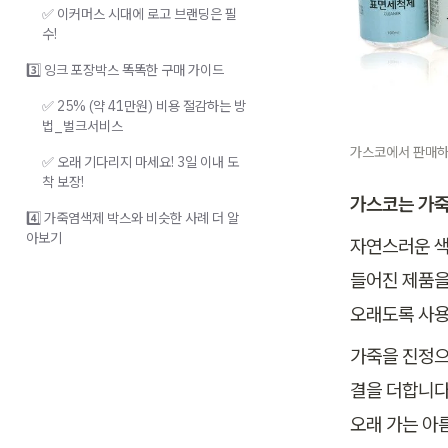
✅ 이커머스 시대에 로고 브랜딩은 필
수!
3️⃣ 잉크 포장박스 똑똑한 구매 가이드
✅ 25% (약 41만원) 비용 절감하는 방
법_벌크서비스
가스코에서 판매하
✅ 오래 기다리지 마세요! 3일 이내 도
착 보장!
가스코는 가죽
4️⃣ 가죽염색제 박스와 비슷한 사례 더 알
아보기
자연스러운 색
들어진 제품을
오래도록 사용
가죽을 진정으
결을 더합니다
오래 가는 아