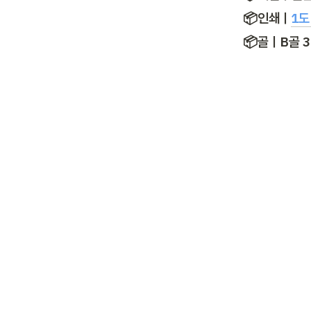
📦인쇄ㅣ
1도
📦골ㅣB골 