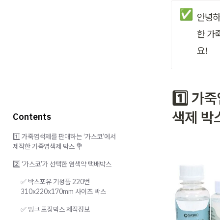
✅
안녕하
한 가
요!
1️⃣ 
색제 박스
Contents
1️⃣ 가죽염색제를 판매하는 ‘가스코’에서
제작한 가죽염색제 박스 💐
2️⃣ ‘가스코’가 선택한 염색약 택배박스
✅ 박스포유 기성품 220번
310x220x170mm 사이즈 박스
✅ 잉크 포장박스 제작정보