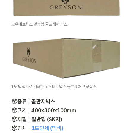
고우네트윅스 맞춤형 골프웨어 박스
1도 먹색으로 인쇄한 고우네트윅스 골프웨어 포장박스
📦종류ㅣ골판지박스

📦크기ㅣ400x300x100mm

📦재질ㅣ일반형 (SK지)

📦인쇄ㅣ
1도인쇄 (먹색)