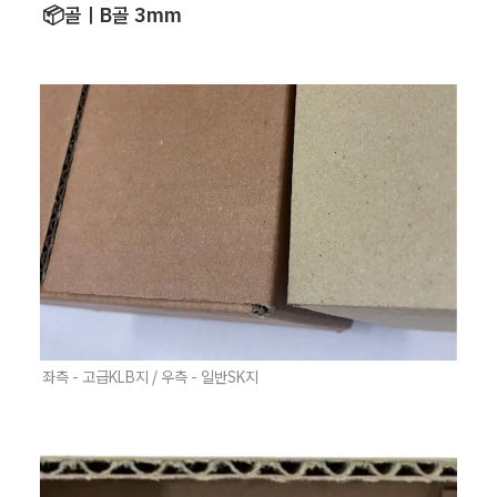
📦골ㅣB골 3mm
좌측 - 고급KLB지 / 우측 - 일반SK지