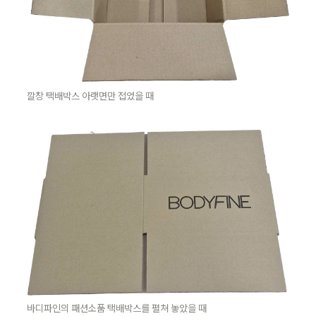
깔창 택배박스 아랫면만 접었을 때
바디파인의 패션소품 택배박스를 펼쳐 놓았을 때