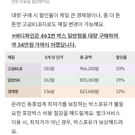
만원 비용을 절감했어요.
대량 구매 시 할인율이 제일 큰 경제형이나, 좀 더 튼
튼한 고급KLB지로도 재질 변경이 가능해요.
⭐바디파인은 461번 박스 일반형을 대량 구매하여 
약 34만원 가까이 아꼈답니다.
재질
 1개 당 단가
총 금액
할인율
고급KLB
183원
966,240원
20%
일반SK
162원
855,360원
29%
경제형
156원
823,680원
32%
온라인 동종업계 최저가를 보장하는 박스포유가 불필
요한 포장박스 비용 절감을 해드릴게요. 벌크서비스 
이용 시, 최저가가 아닌 경우, 박스포유가 보상해드려
요.