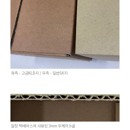
좌측 - 고급KLB지 / 우측 - 일반SK지
깔창 택배박스에 사용된 3mm 두께의 b골