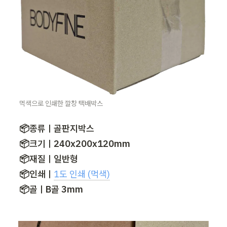
먹색으로 인쇄한 깔창 택배박스
📦종류ㅣ골판지박스

📦크기ㅣ240x200x120mm

📦재질ㅣ일반형

📦인쇄ㅣ
1도 인쇄 (먹색)
📦골ㅣB골 3mm