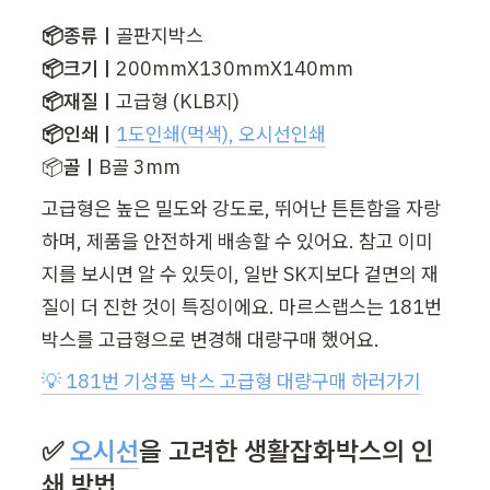
📦종류ㅣ
📦크기ㅣ
📦재질ㅣ
📦인쇄ㅣ
1도인쇄(먹색), 오시선인쇄
📦
골ㅣ
B골 3mm
고급형은 높은 밀도와 강도로, 뛰어난 튼튼함을 자랑
하며, 제품을 안전하게 배송할 수 있어요. 참고 이미
지를 보시면 알 수 있듯이, 일반 SK지보다 겉면의 재
질이 더 진한 것이 특징이에요. 마르스랩스는 181번 
박스를 고급형으로 변경해 대량구매 했어요.
💡 181번 기성품 박스 고급형 대량구매 하러가기
✅ 
오시선
을 고려한 생활잡화박스의 인
쇄 방법