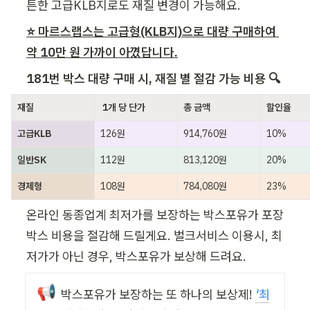
튼한 고급KLB지로도 재질 변경이 가능해요.
⭐ 마르스랩스는 고급형(KLB지)으로 대량 구매하여 
약 10만 원 가까이 아꼈답니다.
181번 박스 대량 구매 시, 재질 별 절감 가능 비용 🔍
재질
 1개 당 단가
총 금액
할인율
고급KLB
126원
914,760원
10%
일반SK
112원
813,120원
20%
경제형
108원
784,080원
23%
온라인 동종업계 최저가를 보장하는 박스포유가 포장
박스 비용을 절감해 드릴게요. 벌크서비스 이용시, 최
저가가 아닌 경우, 박스포유가 보상해 드려요.
📢
박스포유가 보장하는 또 하나의 보상제!
'
최