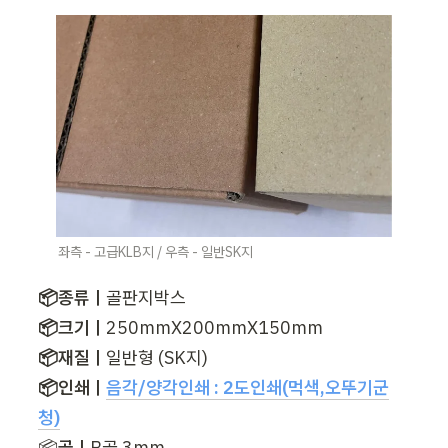
좌측 - 고급KLB지 / 우측 - 일반SK지
📦종류ㅣ
📦크기ㅣ
📦재질ㅣ
📦인쇄ㅣ
음각/양각인쇄 : 2도인쇄(먹색,오뚜기군
청)
📦
골ㅣ
B골 3mm