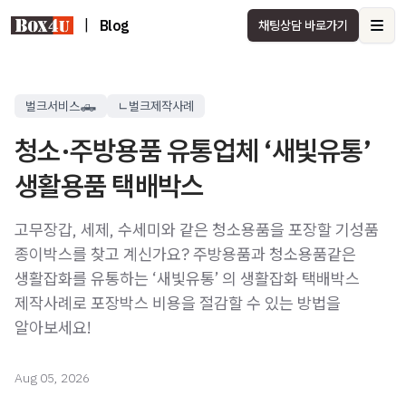
|
Blog
채팅상담 바로가기
Ope
벌크서비스🛻
ㄴ벌크제작사례
청소·주방용품 유통업체 ‘새빛유통’
생활용품 택배박스
고무장갑, 세제, 수세미와 같은 청소용품을 포장할 기성품
종이박스를 찾고 계신가요? 주방용품과 청소용품같은
생활잡화를 유통하는 ‘새빛유통’ 의 생활잡화 택배박스
제작사례로 포장박스 비용을 절감할 수 있는 방법을
알아보세요!
Aug 05, 2026