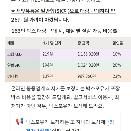
⭐ 새빛유통은 일반형(SK지)으로 대량 구매하여 약 
25만 원 가까이 아꼈답니다.
153번 박스 대량 구매 시, 재질 별 절감 가능 비용💲
재질
 1개 당 단가
총 금액
할인율
고급KLB
219원
1,156,320원
10%
일반SK
194원
1,024,320원
20%
경제형
137원
987,360원
23%
온라인 동종업계 최저가를 보장하는 박스포유가 포장
박스 비용을 절감해 드릴게요. 벌크서비스 이용시, 최
저가가 아닌 경우, 박스포유가 보상해 드려요.
📢
박스포유가 보장하는 또 하나의 보상제!
 '
최
저가보상제’
살펴보러 가기