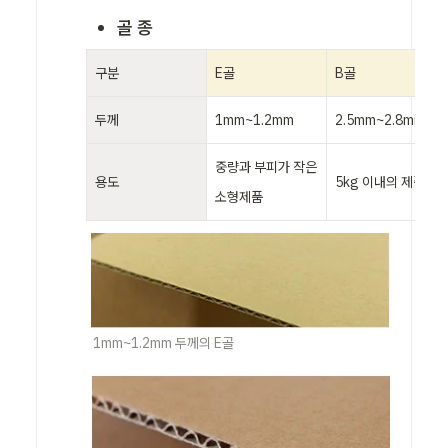
골 종
구분
E골
B골
두께
1mm~1.2mm
2.5mm~2.8mm
중량과 부피가 작은 
용도
5kg 이내의 제품
소형제품
1mm~1.2mm 두께의 E골