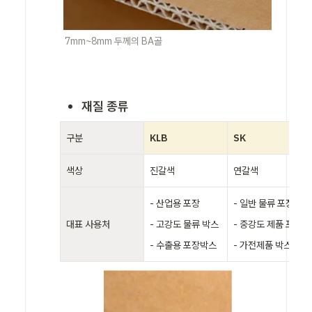
7mm~8mm 두께의 BA골
재질 종류
구분
KLB
SK 
색상
진갈색
연갈색
- 산업용 포장

- 일반 물류 포장 

대표 사용처
- 고강도 물류 박스

- 중강도 제품 포장 

- 수출용 포장박스
- 가전제품 박스