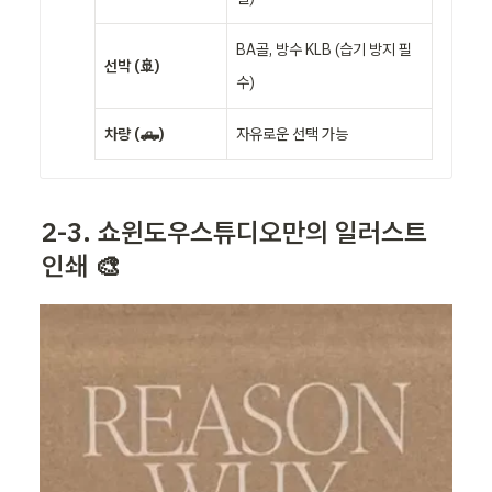
BA골, 방수 KLB (습기 방지 필
선박 (🚢)
수)
차량 (🛻)
자유로운 선택 가능
2-3. 쇼윈도우스튜디오만의 일러스트 
인쇄 🎨