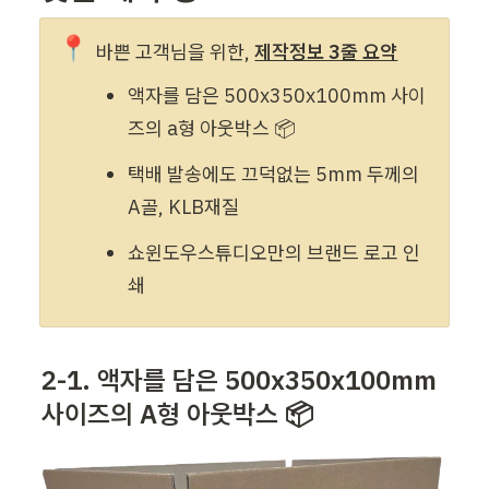
📍
바쁜 고객님을 위한, 
제작정보 3줄 요약
액자를 담은 500
x350x100mm
 사이
즈의 a형 아웃박스 📦 
택배 발송에도 끄덕없는 5mm 두께의 
A골, KLB재질
쇼윈도우스튜디오만의 브랜드 로고 인
쇄
2-1. 액자를 
담은 500
x350x100mm 
사이즈의 A형 아웃박스 📦