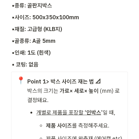
▪️종류: 골판지박스
▪️사이즈: 500x350x100mm
▪️재질: 고급형 (KLB지) 
▪️골종류: A골 5mm
▪️인쇄: 1도 (흰색)
▪️ 코팅: 없음 
📍
Point 1> 박스 사이즈 재는 법 📐
박스의 크기는 
가로× 세로× 높이
 (mm) 로 
결정돼요. 
개별로 제품을 포장할 
‘인박스
’
일 때,
제품 사이즈
를 측정해주세요. 
제품 사이즈에 완충재 (에어캡 etc) 