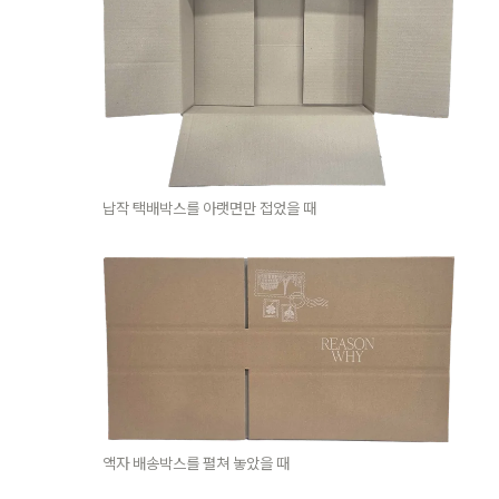
납작 택배박스를 아랫면만 접었을 때
액자 배송박스를 펼쳐 놓았을 때