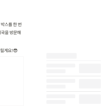
박스를 한 번
체국을 방문해
 
릴게요!😎