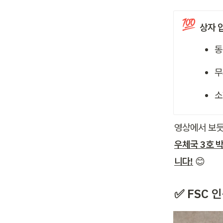
💯
상자 
동
무
소
영상에서 보듯
우체국 3호 
니다!
 😊
✅
 FSC