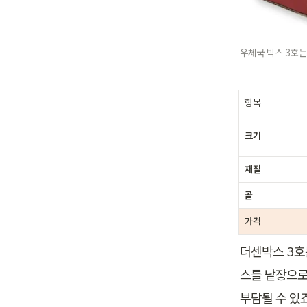
우체국 박스 3호는 
항목
크기
재질
골
가격
더센박스 3호는
스를 낱장으로
부담될 수 있죠