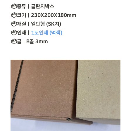
📦종류ㅣ골판지박스

📦크기ㅣ230X200X180mm

📦재질ㅣ일반형 (SK지)

📦인쇄ㅣ
1도인쇄 (먹색)
📦골ㅣB골 3mm