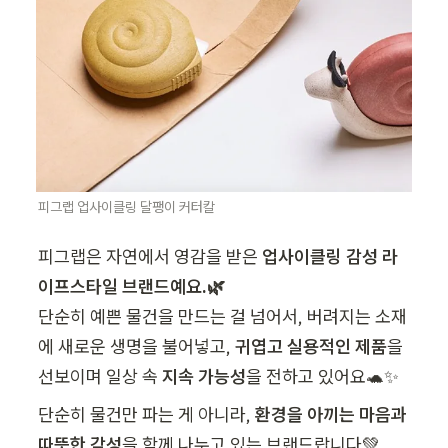
피그랩 업사이클링 달팽이 커터칼
피그랩은 자연에서 영감을 받은 
업사이클링 감성 라
이프스타일 브랜드예요.🌿
단순히 예쁜 물건을 만드는 걸 넘어서, 버려지는 소재
에 새로운 생명을 불어넣고, 
귀엽고 실용적인 제품
을 
선보이며 일상 속 
지속 가능성
을 전하고 있어요🐢✨
단순히 물건만 파는 게 아니라, 
환경을 아끼는 마음과 
따뜻한 감성
을 함께 나누고 있는 브랜드랍니다💚