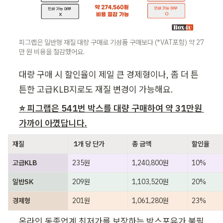
피그랩은 일반형 재질 대량 구매로 기성품 구매보다 (*VAT포함) 약 27
만 원 비용을 절감했어요.
대량 구매 시 할인율이 제일 큰 경제형이나, 좀 더 튼
튼한 고급KLB지로도 재질 변경이 가능해요.
⭐ 피그랩은 541번 박스를 대량 구매하여 약 31만원 
가까이 아꼈답니다.
재질
 1개 당 단가
총 금액
할인율
고급KLB
235원
1,240,800원
10%
일반SK
209원
1,103,520원
20%
경제형
201원
1,061,280원
23%
온라인 동종업계 최저가를 보장하는 박스포유가 불필