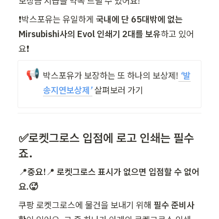
보상금 지급을 약속 드릴 수 있어요!
❗박스포유는 유일하게 
국내에 단 65대밖에 없는 
Mirsubishi사의 Evol 인쇄기 2대를 보유
하고 있어
요❗
📢
박스포유가 보장하는 또 하나의 보상제!
 ‘
발
송지연보상제
’
 살펴보러 가기
✅로켓그로스 입점에 로고 인쇄는 필수
죠. 
📍
중요!
📍 
로켓그로스 표시가 없으면 입점할 수 없어
요.🥵
쿠팡 로켓그로스에 물건을 보내기 위해 
필수 준비사