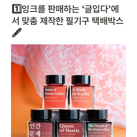
1️⃣잉크를 판매하는 ‘
글입다
’에
서 맞춤 제작한 필기구 택배박스 
🖋️