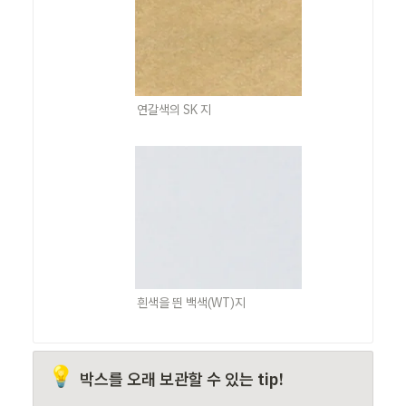
연갈색의 SK 지
흰색을 띈 백색(WT)지
💡
박스를 오래 보관할 수 있는 tip!