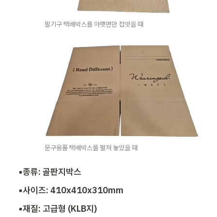
필기구 택배박스를 아랫면만 접엇을 때
문구용품 택배박스를 펼쳐 놓았을 때
▪️종류: 골판지박스
▪️사이즈: 410x410x310mm
▪️재질: 고급형 (KLB지) 