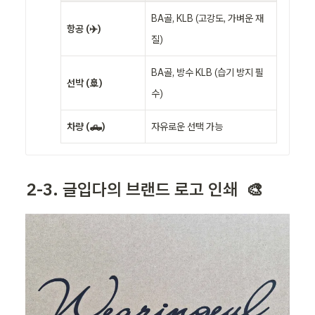
BA골, KLB (고강도, 가벼운 재
항공 (✈️)
질)
BA골, 방수 KLB (습기 방지 필
선박 (🚢)
수)
차량 (🛻)
자유로운 선택 가능
2-3. 글입다의 브랜드 로고 인쇄  🎨