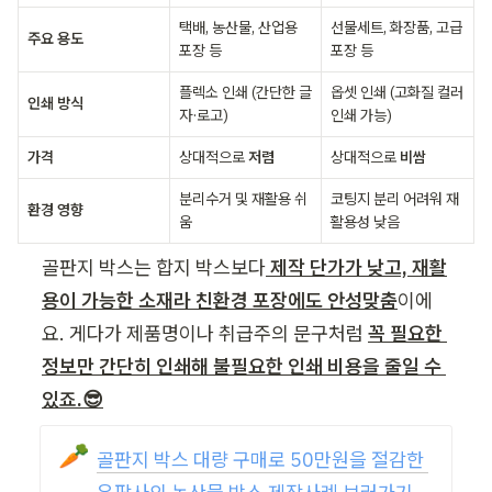
택배, 농산물, 산업용 
선물세트, 화장품, 고급 
주요 용도
포장 등
포장 등
플렉소 인쇄 (간단한 글
옵셋 인쇄 (고화질 컬러 
인쇄 방식
자·로고)
인쇄 가능)
가격
상대적으로 
저렴
상대적으로 
비쌈
분리수거 및 재활용 쉬
코팅지 분리 어려워 재
환경 영향
움
활용성 낮음
골판지 박스는 합지 박스보다
 제작 단가가 낮고, 재활
용이 가능한 소재라 친환경 포장에도 안성맞춤
이에
요. 게다가 제품명이나 취급주의 문구처럼 
꼭 필요한 
정보만 간단히 인쇄해 불필요한 인쇄 비용을 줄일 수 
있죠.😎
🥕
골판지 박스 대량 구매로 50만원을 절감한 