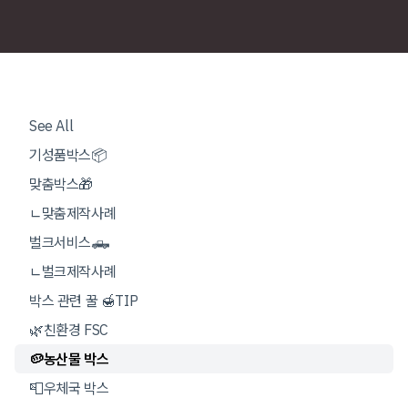
See All
기성품박스📦
맞춤박스🎁
ㄴ맞춤제작사례
벌크서비스🛻
ㄴ벌크제작사례
박스 관련 꿀 🍯TIP
🌿친환경 FSC
🥔농산물 박스
📮우체국 박스